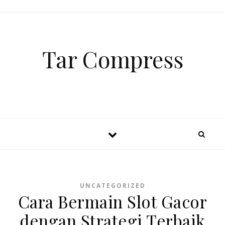
Skip to content
Tar Compress
UNCATEGORIZED
Cara Bermain Slot Gacor
dengan Strategi Terbaik