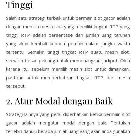
Tinggi
Salah satu strategi terbaik untuk bermain slot gacor adalah
dengan memilih mesin slot yang memiliki tingkat RTP yang
tinggi. RTP adalah persentase dari jumlah uang taruhan
yang akan kembali kepada pemain dalam jangka waktu
tertentu. Semakin tinggi tingkat RTP suatu mesin slot,
semakin besar peluang untuk memenangkan jackpot. Oleh
karena itu, sebelum memilih mesin slot untuk dimainkan,
pastikan untuk memperhatikan tingkat RTP dari mesin
tersebut.
2. Atur Modal dengan Baik
Strategi lainnya yang perlu diperhatikan ketika bermain slot
gacor adalah mengatur modal dengan baik. Tentukan
terlebih dahulu berapa jumlah uang yang akan anda gunakan