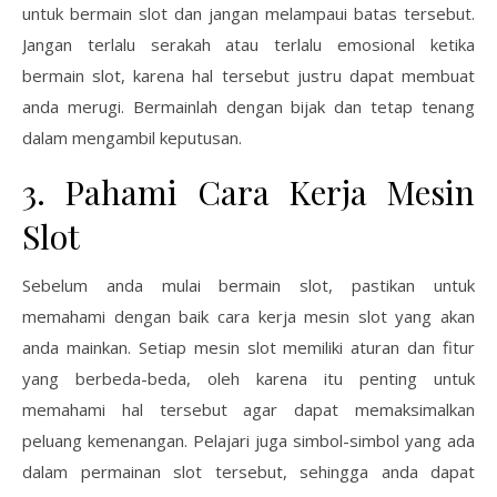
untuk bermain slot dan jangan melampaui batas tersebut.
Jangan terlalu serakah atau terlalu emosional ketika
bermain slot, karena hal tersebut justru dapat membuat
anda merugi. Bermainlah dengan bijak dan tetap tenang
dalam mengambil keputusan.
3. Pahami Cara Kerja Mesin
Slot
Sebelum anda mulai bermain slot, pastikan untuk
memahami dengan baik cara kerja mesin slot yang akan
anda mainkan. Setiap mesin slot memiliki aturan dan fitur
yang berbeda-beda, oleh karena itu penting untuk
memahami hal tersebut agar dapat memaksimalkan
peluang kemenangan. Pelajari juga simbol-simbol yang ada
dalam permainan slot tersebut, sehingga anda dapat