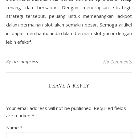
tenang dan bersabar. Dengan menerapkan strategi-
strategi tersebut, peluang untuk memenangkan jackpot
dalam permainan slot akan semakin besar. Semoga artikel
ini dapat membantu anda dalam bermain slot gacor dengan
lebih efektif.
By
tarcompress
No Comments
LEAVE A REPLY
Your email address will not be published.
Required fields
are marked
*
Name
*