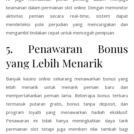
keamanan dalam permainan slot online. Dengan memonitor
aktivitas pemain secara real-time, sistem dapat
mendeteksi pola perjudian yang mencurigakan dan
mengambil tindakan cepat untuk mencegah penipuan.
5. Penawaran Bonus
yang Lebih Menarik
Banyak kasino online sekarang menawarkan bonus yang
lebih menarik untuk menarik pemain baru dan
mempertahankan pemain lama. Beberapa bonus terbaru
termasuk putaran gratis, bonus tanpa deposit, dan
program loyalti yang menawarkan hadiah eksklusif.
Penawaran ini tidak hanya meningkatkan daya tarik
permainan slot tetapi juga memberi nilai tambah bagi