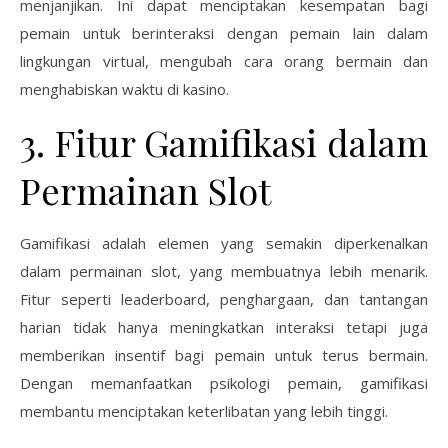
menjanjikan. Ini dapat menciptakan kesempatan bagi
pemain untuk berinteraksi dengan pemain lain dalam
lingkungan virtual, mengubah cara orang bermain dan
menghabiskan waktu di kasino.
3. Fitur Gamifikasi dalam
Permainan Slot
Gamifikasi adalah elemen yang semakin diperkenalkan
dalam permainan slot, yang membuatnya lebih menarik.
Fitur seperti leaderboard, penghargaan, dan tantangan
harian tidak hanya meningkatkan interaksi tetapi juga
memberikan insentif bagi pemain untuk terus bermain.
Dengan memanfaatkan psikologi pemain, gamifikasi
membantu menciptakan keterlibatan yang lebih tinggi.