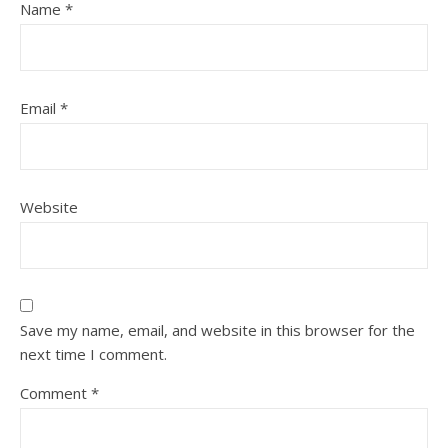
Name
*
Email
*
Website
Save my name, email, and website in this browser for the
next time I comment.
Comment
*