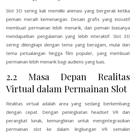
Slot 3D sering kali memiliki animasi yang bergerak ketika
pemain meraih kemenangan. Desain grafis yang inovatif
membuat permainan lebih menarik, dan pemain biasanya
mendapatkan pengalaman yang lebih interaktif. Slot 3D
sering dilengkapi dengan tema yang beragam, mulai dari
tema petualangan hingga film populer, yang membuat
permainan lebih menarik bagi audiens yang luas.
2.2 Masa Depan Realitas
Virtual dalam Permainan Slot
Realitas virtual adalah area yang sedang berkembang
dengan cepat. Dengan peningkatan headset VR dan
perangkat lunak, kemungkinan untuk mengintegrasikan
permainan slot ke dalam lingkungan VR semakin