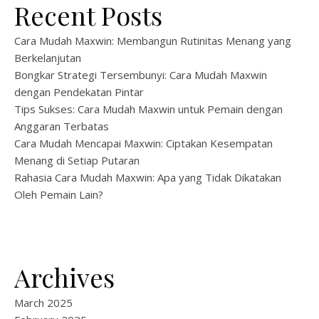
Recent Posts
Cara Mudah Maxwin: Membangun Rutinitas Menang yang
Berkelanjutan
Bongkar Strategi Tersembunyi: Cara Mudah Maxwin
dengan Pendekatan Pintar
Tips Sukses: Cara Mudah Maxwin untuk Pemain dengan
Anggaran Terbatas
Cara Mudah Mencapai Maxwin: Ciptakan Kesempatan
Menang di Setiap Putaran
Rahasia Cara Mudah Maxwin: Apa yang Tidak Dikatakan
Oleh Pemain Lain?
Archives
March 2025