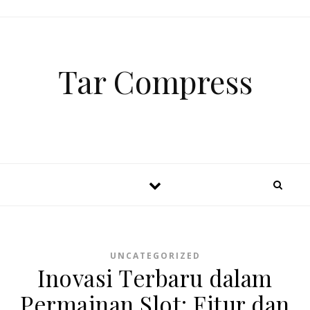
Skip to content
Tar Compress
UNCATEGORIZED
Inovasi Terbaru dalam
Permainan Slot: Fitur dan