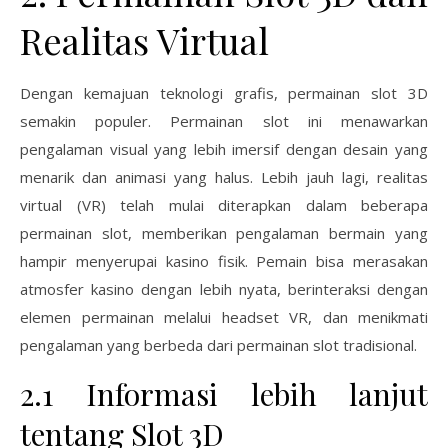
Realitas Virtual
Dengan kemajuan teknologi grafis, permainan slot 3D
semakin populer. Permainan slot ini menawarkan
pengalaman visual yang lebih imersif dengan desain yang
menarik dan animasi yang halus. Lebih jauh lagi, realitas
virtual (VR) telah mulai diterapkan dalam beberapa
permainan slot, memberikan pengalaman bermain yang
hampir menyerupai kasino fisik. Pemain bisa merasakan
atmosfer kasino dengan lebih nyata, berinteraksi dengan
elemen permainan melalui headset VR, dan menikmati
pengalaman yang berbeda dari permainan slot tradisional.
2.1 Informasi lebih lanjut
tentang Slot 3D