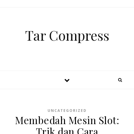
Skip to content
Tar Compress
UNCATEGORIZED
Membedah Mesin Slot:
Trik dan Cara