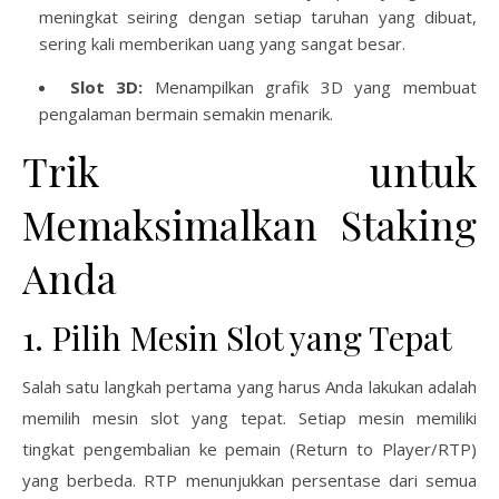
meningkat seiring dengan setiap taruhan yang dibuat,
sering kali memberikan uang yang sangat besar.
Slot 3D:
Menampilkan grafik 3D yang membuat
pengalaman bermain semakin menarik.
Trik untuk
Memaksimalkan Staking
Anda
1. Pilih Mesin Slot yang Tepat
Salah satu langkah pertama yang harus Anda lakukan adalah
memilih mesin slot yang tepat. Setiap mesin memiliki
tingkat pengembalian ke pemain (Return to Player/RTP)
yang berbeda. RTP menunjukkan persentase dari semua