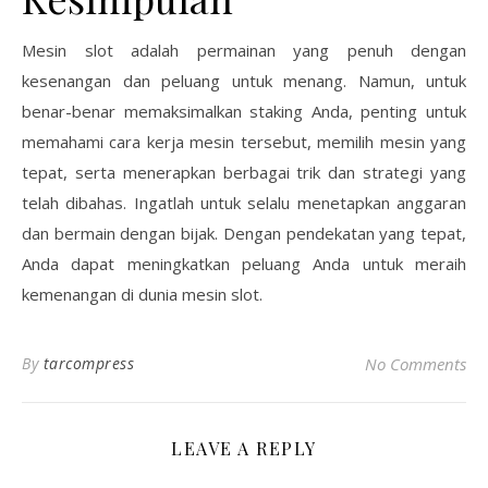
Mesin slot adalah permainan yang penuh dengan
kesenangan dan peluang untuk menang. Namun, untuk
benar-benar memaksimalkan staking Anda, penting untuk
memahami cara kerja mesin tersebut, memilih mesin yang
tepat, serta menerapkan berbagai trik dan strategi yang
telah dibahas. Ingatlah untuk selalu menetapkan anggaran
dan bermain dengan bijak. Dengan pendekatan yang tepat,
Anda dapat meningkatkan peluang Anda untuk meraih
kemenangan di dunia mesin slot.
By
tarcompress
No Comments
LEAVE A REPLY