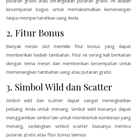
putaran gratis atau serangkaian putaran gratis. Ini adalah
kesempatan bagus untuk memaksimalkan kemenangan
tanpa mempertaruhkan uang Anda.
2. Fitur Bonus
Banyak mesin slot memiliki fitur bonus yang dapat
memberikan hadiah tambahan. Fitur ini sering kali berkaitan
dengan tema mesin dan memberikan kesempatan untuk
memenangkan tambahan uang atau putaran gratis.
3. Simbol Wild dan Scatter
Simbol wild dan scatter dapat sangat meningkatkan
peluang Anda untuk menang. Simbol wild biasanya dapat
menggantikan simbol lain untuk membentuk kombinasi yang
menang, sedangkan simbol scatter biasanya memicu
putaran gratis atau fitur bonus lainnya.