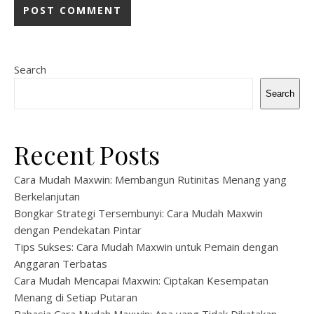
Search
Search
Recent Posts
Cara Mudah Maxwin: Membangun Rutinitas Menang yang
Berkelanjutan
Bongkar Strategi Tersembunyi: Cara Mudah Maxwin
dengan Pendekatan Pintar
Tips Sukses: Cara Mudah Maxwin untuk Pemain dengan
Anggaran Terbatas
Cara Mudah Mencapai Maxwin: Ciptakan Kesempatan
Menang di Setiap Putaran