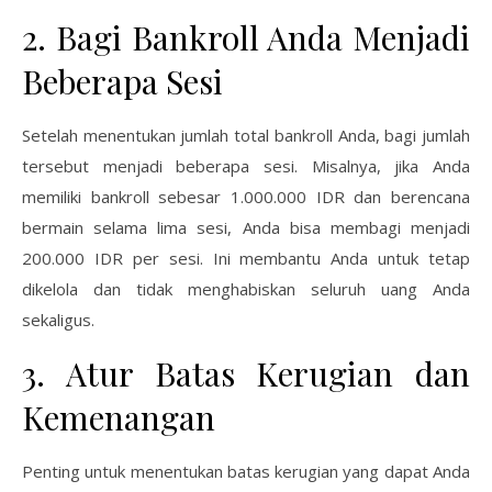
2. Bagi Bankroll Anda Menjadi
Beberapa Sesi
Setelah menentukan jumlah total bankroll Anda, bagi jumlah
tersebut menjadi beberapa sesi. Misalnya, jika Anda
memiliki bankroll sebesar 1.000.000 IDR dan berencana
bermain selama lima sesi, Anda bisa membagi menjadi
200.000 IDR per sesi. Ini membantu Anda untuk tetap
dikelola dan tidak menghabiskan seluruh uang Anda
sekaligus.
3. Atur Batas Kerugian dan
Kemenangan
Penting untuk menentukan batas kerugian yang dapat Anda