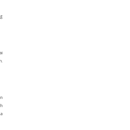
ng
ai
h.
in
ah
da