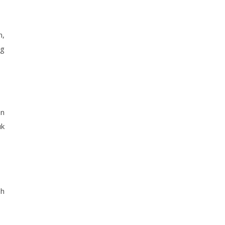
n,
ng
an
uk
ah