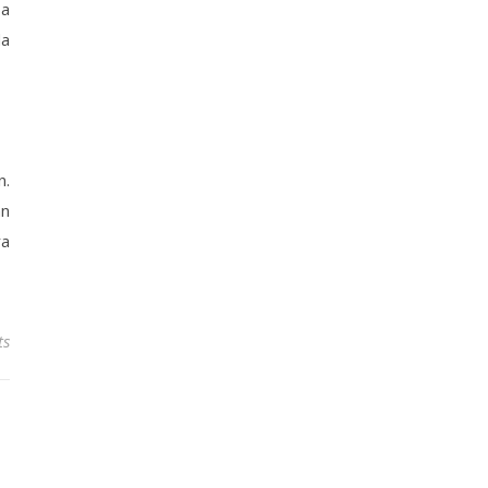
sa
da
n.
an
ra
ts