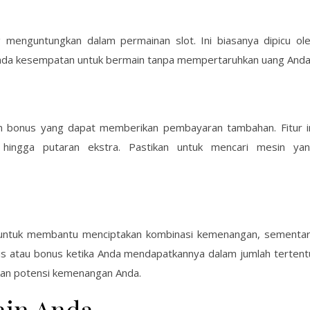
ng menguntungkan dalam permainan slot. Ini biasanya dipicu ol
Anda kesempatan untuk bermain tanpa mempertaruhkan uang Anda
 bonus yang dapat memberikan pembayaran tambahan. Fitur i
 hingga putaran ekstra. Pastikan untuk mencari mesin ya
n untuk membantu menciptakan kombinasi kemenangan, sementa
is atau bonus ketika Anda mendapatkannya dalam jumlah tertent
lkan potensi kemenangan Anda.
ain Anda