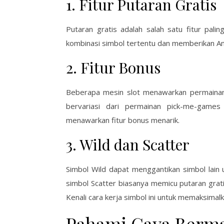
1. Fitur Putaran Gratis
Putaran gratis adalah salah satu fitur pali
kombinasi simbol tertentu dan memberikan 
2. Fitur Bonus
Beberapa mesin slot menawarkan permainan
bervariasi dari permainan pick-me-games
menawarkan fitur bonus menarik.
3. Wild dan Scatter
Simbol Wild dapat menggantikan simbol lai
simbol Scatter biasanya memicu putaran grat
Kenali cara kerja simbol ini untuk memaksima
Pahami Gaya Berm