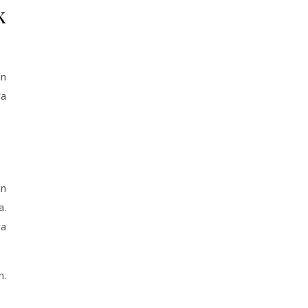
k
an
wa
an
a.
ya
n.