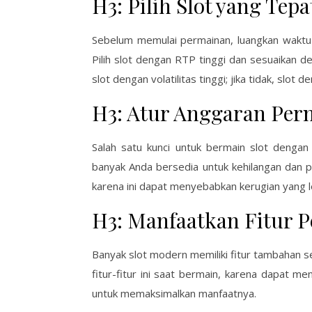
H3: Pilih Slot yang Tepa
Sebelum memulai permainan, luangkan waktu u
Pilih slot dengan RTP tinggi dan sesuaikan deng
slot dengan volatilitas tinggi; jika tidak, slot 
H3: Atur Anggaran Per
Salah satu kunci untuk bermain slot denga
banyak Anda bersedia untuk kehilangan dan 
karena ini dapat menyebabkan kerugian yang l
H3: Manfaatkan Fitur 
Banyak slot modern memiliki fitur tambahan se
fitur-fitur ini saat bermain, karena dapat m
untuk memaksimalkan manfaatnya.