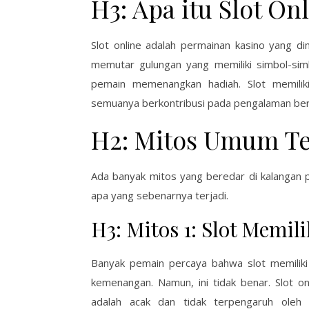
H3: Apa itu Slot On
Slot online adalah permainan kasino yang d
memutar gulungan yang memiliki simbol-simb
pemain memenangkan hadiah. Slot memiliki 
semuanya berkontribusi pada pengalaman ber
H2: Mitos Umum Te
Ada banyak mitos yang beredar di kalangan p
apa yang sebenarnya terjadi.
H3: Mitos 1: Slot Memi
Banyak pemain percaya bahwa slot memiliki
kemenangan. Namun, ini tidak benar. Slot
adalah acak dan tidak terpengaruh oleh