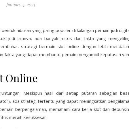
January 4, 2025
 bentuk hiburan yang paling populer di kalangan pemain judi digita
k judi lainnya, ada banyak mitos dan fakta yang mengelilin
n membahas strategi bermain slot online dengan lebih mendala
an fakta yang dapat membantu pemain mengambil keputusan ya
t Online
runtungan. Meskipun hasil dari setiap putaran sebagian bes
or), ada strategi tertentu yang dapat meningkatkan pengalam
pemain berpengalaman, memahami cara kerja slot dan debunki
ntuk meraih kesuksesan.