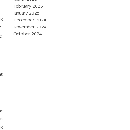
February 2025
January 2025
uk
December 2024
November 2024
n,
October 2024
ng
at
ar
an
uk