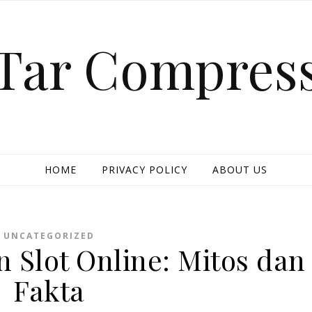
Tar Compres
HOME
PRIVACY POLICY
ABOUT US
UNCATEGORIZED
n Slot Online: Mitos dan
Fakta