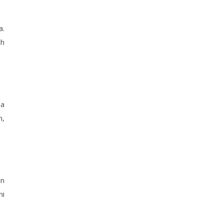
a.
ih
pa
n,
an
ni