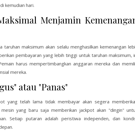
i kemudian hari.
 Maksimal Menjamin Kemenanga
wa taruhan maksimum akan selalu menghasilkan kemenangan leb
rikan pembayaran yang lebih tinggi untuk taruhan maksimum, i
ik. Pemain harus mempertimbangkan anggaran mereka dan memil
nsial mereka.
gus" atau "Panas"
slot yang telah lama tidak membayar akan segera memberik
 mesin yang baru saja memberikan jackpot akan "dingin" unt
an. Setiap putaran adalah peristiwa independen, dan kondi
depan.