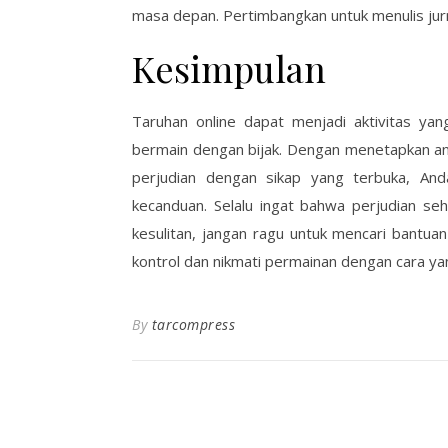
masa depan. Pertimbangkan untuk menulis jur
Kesimpulan
Taruhan online dapat menjadi aktivitas ya
bermain dengan bijak. Dengan menetapkan an
perjudian dengan sikap yang terbuka, An
kecanduan. Selalu ingat bahwa perjudian se
kesulitan, jangan ragu untuk mencari bantua
kontrol dan nikmati permainan dengan cara y
By
tarcompress