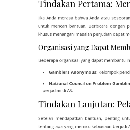
Tindakan Pertama: Men
Jika Anda merasa bahwa Anda atau seseorang
untuk mencari bantuan. Berbicara dengan p
khusus menangani masalah perjudian dapat m
Organisasi yang Dapat Mem
Beberapa organisasi yang dapat membantu indi
Gamblers Anonymous
: Kelompok pendu
National Council on Problem Gambli
perjudian di AS.
Tindakan Lanjutan: Pel
Setelah mendapatkan bantuan, penting unt
tentang apa yang memicu kebiasaan berjudi