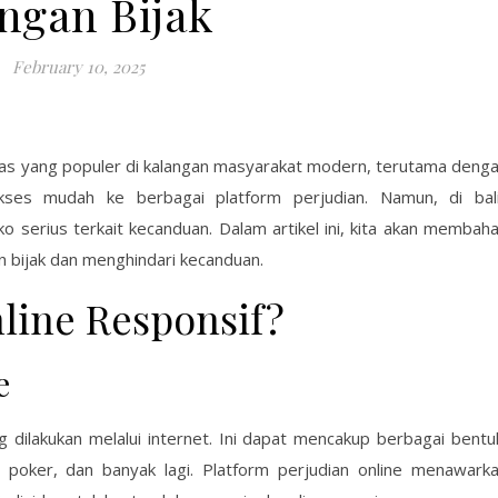
ngan Bijak
February 10, 2025
vitas yang populer di kalangan masyarakat modern, terutama deng
ses mudah ke berbagai platform perjudian. Namun, di bal
o serius terkait kecanduan. Dalam artikel ini, kita akan membah
 bijak dan menghindari kecanduan.
line Responsif?
e
ng dilakukan melalui internet. Ini dapat mencakup berbagai bentu
, poker, dan banyak lagi. Platform perjudian online menawark