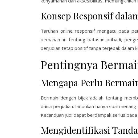
kenyamanan dan aksesibilitas, memungkinkan in
Konsep Responsif dala
Taruhan online responsif mengacu pada pen
pemahaman tentang batasan pribadi, penge
perjudian tetap positif tanpa terjebak dalam 
Pentingnya Bermai
Mengapa Perlu Bermain
Bermain dengan bijak adalah tentang membu
dunia perjudian. Ini bukan hanya soal menang
Kecanduan judi dapat berdampak serius pada k
Mengidentifikasi Tand