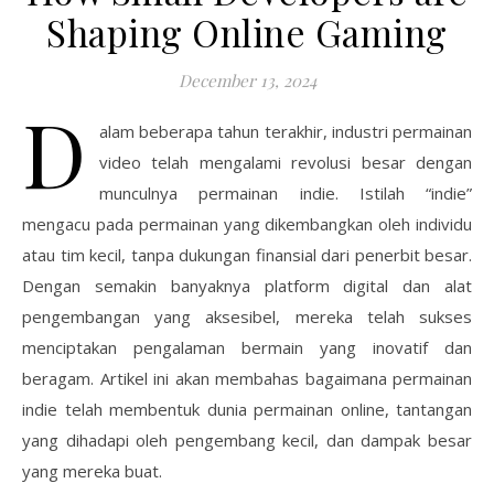
Shaping Online Gaming
December 13, 2024
D
alam beberapa tahun terakhir, industri permainan
video telah mengalami revolusi besar dengan
munculnya permainan indie. Istilah “indie”
mengacu pada permainan yang dikembangkan oleh individu
atau tim kecil, tanpa dukungan finansial dari penerbit besar.
Dengan semakin banyaknya platform digital dan alat
pengembangan yang aksesibel, mereka telah sukses
menciptakan pengalaman bermain yang inovatif dan
beragam. Artikel ini akan membahas bagaimana permainan
indie telah membentuk dunia permainan online, tantangan
yang dihadapi oleh pengembang kecil, dan dampak besar
yang mereka buat.