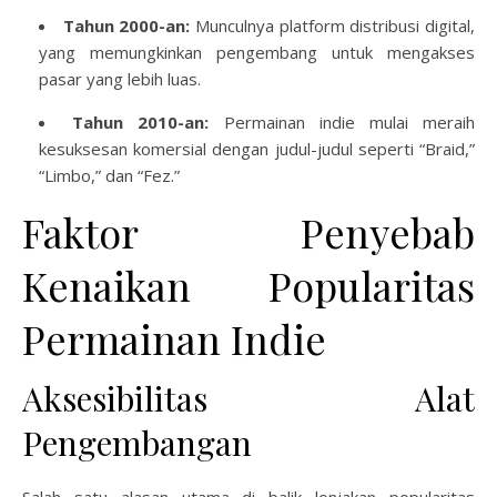
Tahun 2000-an:
Munculnya platform distribusi digital,
yang memungkinkan pengembang untuk mengakses
pasar yang lebih luas.
Tahun 2010-an:
Permainan indie mulai meraih
kesuksesan komersial dengan judul-judul seperti “Braid,”
“Limbo,” dan “Fez.”
Faktor Penyebab
Kenaikan Popularitas
Permainan Indie
Aksesibilitas Alat
Pengembangan