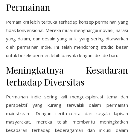
Permainan
Pemain kini lebih terbuka terhadap konsep permainan yang
tidak konvensional. Mereka mulai menghargai inovasi, narasi
yang dalam, dan desain yang unik, yang sering ditawarkan
oleh permainan indie. Ini telah mendorong studio besar
untuk bereksperimen lebih banyak dengan ide-ide baru.
Meningkatnya Kesadaran
terhadap Diversitas
Permainan indie sering kali mengeksplorasi tema dan
perspektif yang kurang terwakili dalam permainan
mainstream. Dengan cerita-cerita dari segala lapisan
masyarakat, mereka telah membantu meningkatkan
kesadaran terhadap keberagaman dan inklusi dalam