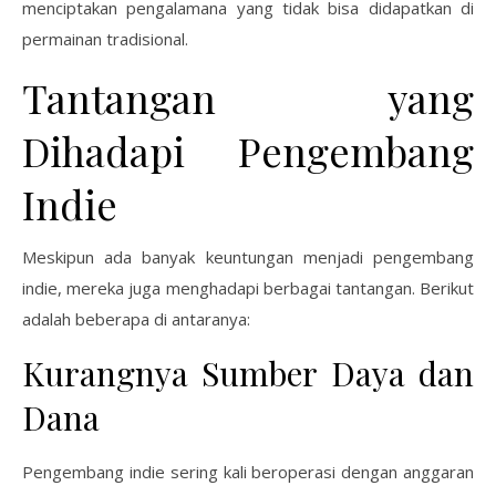
menciptakan pengalamana yang tidak bisa didapatkan di
permainan tradisional.
Tantangan yang
Dihadapi Pengembang
Indie
Meskipun ada banyak keuntungan menjadi pengembang
indie, mereka juga menghadapi berbagai tantangan. Berikut
adalah beberapa di antaranya:
Kurangnya Sumber Daya dan
Dana
Pengembang indie sering kali beroperasi dengan anggaran