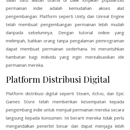
Salah satu alasan utama di balik lonjakan popularitas
permainan indie adalah kemudahan akses alat
pengembangan. Platform seperti Unity dan Unreal Engine
telah membuat pengembangan permainan lebih mudah
daripada sebelumnya. Dengan tutorial online yang
melimpah, bahkan orang tanpa pengalaman pemrograman
dapat membuat permainan sederhana. Ini meruntuhkan
hambatan bagi individu yang ingin merealisasikan ide
permainan mereka.
Platform Distribusi Digital
Platform distribusi digital seperti Steam, itch.io, dan Epic
Games Store telah memberikan kesempatan kepada
pengembang indie untuk menjual permainan mereka secara
langsung kepada konsumen. Ini berarti mereka tidak perlu
mengandalkan penerbit besar dan dapat menjaga lebih